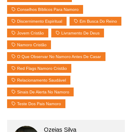
Conselhos Bíblicos Para Namoro
Discernimento Espiritual
Em Busca Do Reino
Jovem Cristão
Livramento De Deus
Namoro Cristão
O Que Observar No Namoro Antes De Casar
Red Flags Namoro Cristão
Relacionamento Saudável
Sinais De Alerta No Namoro
Teste Dos Pais Namoro
Ozeias Silva