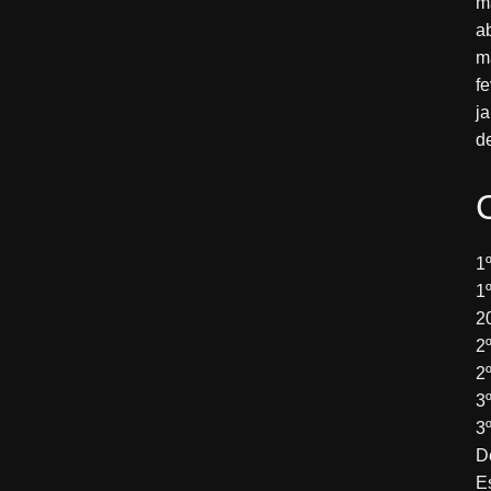
m
a
m
f
j
d
1
1
2
2
2
3
3
D
E