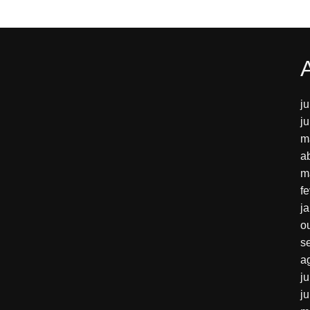
j
j
m
a
m
f
j
o
s
a
j
j