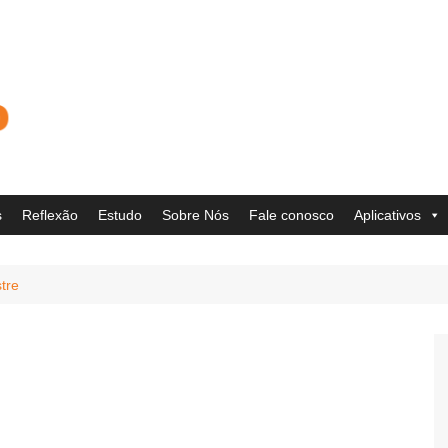
s
Reflexão
Estudo
Sobre Nós
Fale conosco
Aplicativos
tre