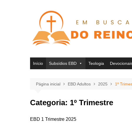
Ir
para
o
conteúdo
Início
Subsídios EBD
Teologia
Devocionai
Página inicial
EBD Adultos
2025
1º Trimes
Categoria:
1º Trimestre
EBD 1 Trimestre 2025