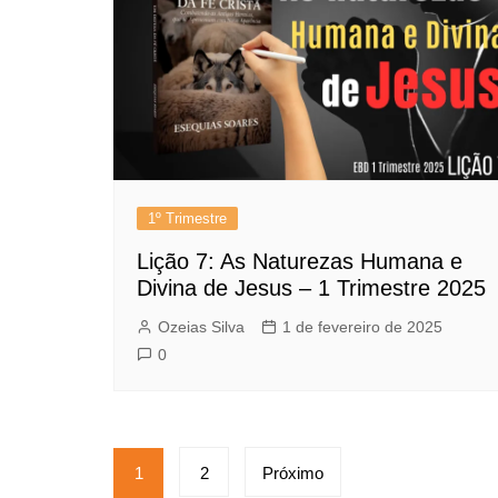
1º Trimestre
Lição 7: As Naturezas Humana e
Divina de Jesus – 1 Trimestre 2025
Ozeias Silva
1 de fevereiro de 2025
0
Paginação
1
2
Próximo