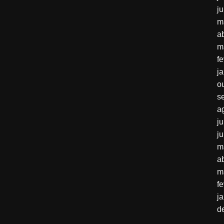
j
m
a
m
f
j
o
s
a
j
j
m
a
m
f
j
d