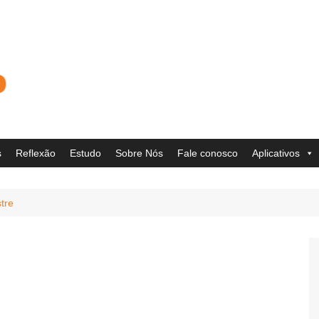
s
Reflexão
Estudo
Sobre Nós
Fale conosco
Aplicativos
tre