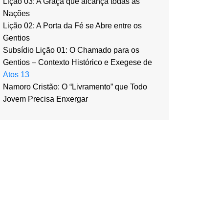
Lição 03: A Graça que alcança todas as
Nações
Lição 02: A Porta da Fé se Abre entre os
Gentios
Subsídio Lição 01: O Chamado para os
Gentios – Contexto Histórico e Exegese de
Atos 13
Namoro Cristão: O “Livramento” que Todo
Jovem Precisa Enxergar