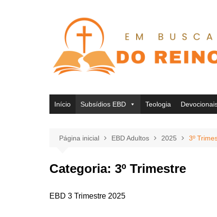
Ir
para
o
conteúdo
Início
Subsídios EBD
Teologia
Devocionai
Página inicial
EBD Adultos
2025
3º Trimes
Categoria:
3º Trimestre
EBD 3 Trimestre 2025