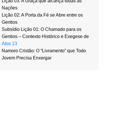
Lição 03: A Graça que alcança todas as
Nações
Lição 02: A Porta da Fé se Abre entre os
Gentios
Subsídio Lição 01: O Chamado para os
Gentios – Contexto Histórico e Exegese de
Atos 13
Namoro Cristão: O “Livramento” que Todo
Jovem Precisa Enxergar