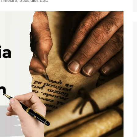
Trimestre
,
Subsídios EBD