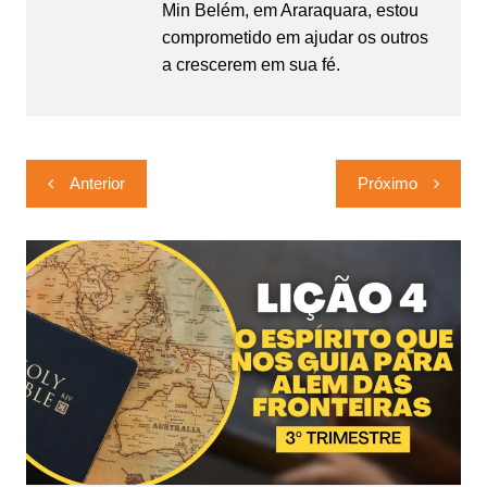
Min Belém, em Araraquara, estou
comprometido em ajudar os outros
a crescerem em sua fé.
Navegação
Anterior
Próximo
de
Post