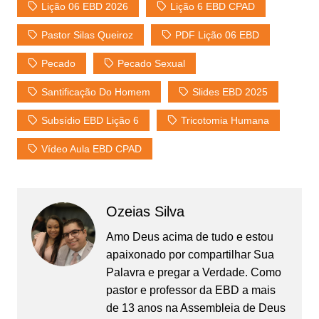
Lição 06 EBD 2026
Lição 6 EBD CPAD
Pastor Silas Queiroz
PDF Lição 06 EBD
Pecado
Pecado Sexual
Santificação Do Homem
Slides EBD 2025
Subsídio EBD Lição 6
Tricotomia Humana
Vídeo Aula EBD CPAD
Ozeias Silva
Amo Deus acima de tudo e estou
apaixonado por compartilhar Sua
Palavra e pregar a Verdade. Como
pastor e professor da EBD a mais
de 13 anos na Assembleia de Deus