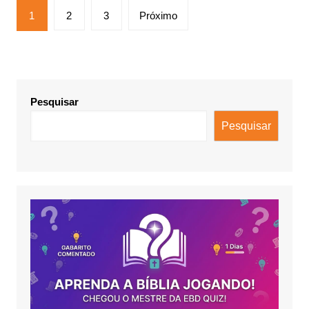
Paginação
1
2
3
Próximo
de
posts
Pesquisar
Pesquisar