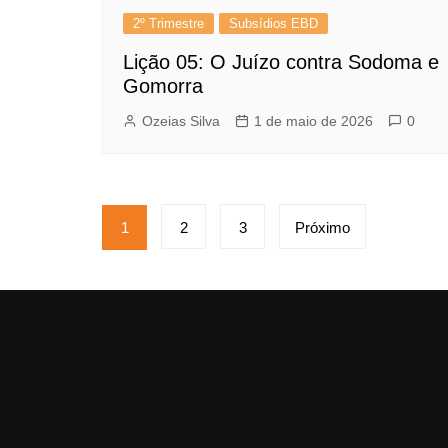
2º Trimestre
Subsídios EBD
Lição 05: O Juízo contra Sodoma e
Gomorra
Ozeias Silva
1 de maio de 2026
0
Paginação
1
2
3
Próximo
de
posts