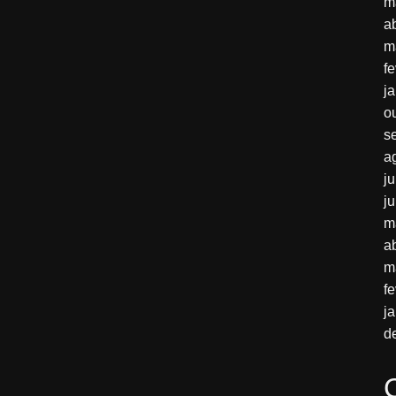
m
a
m
f
j
o
s
a
j
j
m
a
m
f
j
d