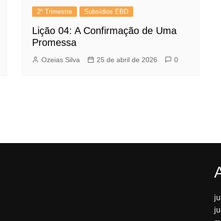
2º Trimestre
Subsídios EBD
Lição 04: A Confirmação de Uma
Promessa
Ozeias Silva
25 de abril de 2026
0
j
j