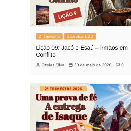
2º Trimestre
Subsídios EBD
Lição 09: Jacó e Esaú – irmãos em
Conflito
Ozeias Silva
30 de maio de 2026
0