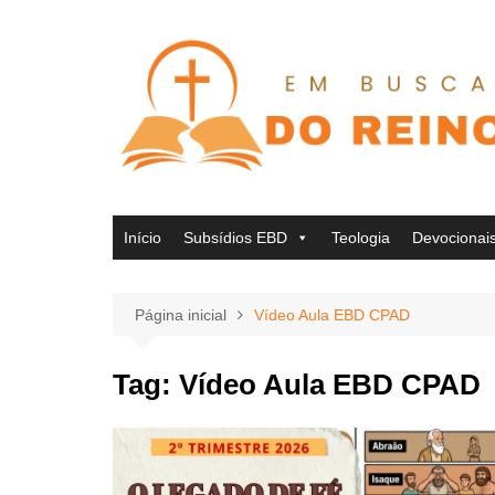
Ir
para
o
conteúdo
Início
Subsídios EBD
Teologia
Devocionai
Página inicial
Vídeo Aula EBD CPAD
Tag:
Vídeo Aula EBD CPAD