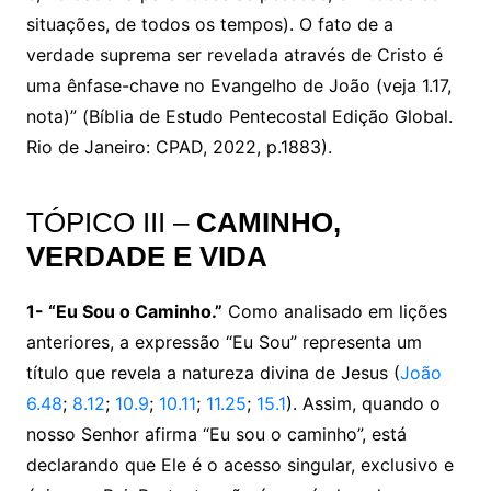
situações, de todos os tempos). O fato de a
verdade suprema ser revelada através de Cristo é
uma ênfase-chave no Evangelho de João (veja 1.17,
nota)” (Bíblia de Estudo Pentecostal Edição Global.
Rio de Janeiro: CPAD, 2022, p.1883).
TÓPICO III –
CAMINHO,
VERDADE E VIDA
1- “Eu Sou o Caminho.”
Como analisado em lições
anteriores, a expressão “Eu Sou” representa um
título que revela a natureza divina de Jesus (
João
6.48
;
8.12
;
10.9
;
10.11
;
11.25
;
15.1
). Assim, quando o
nosso Senhor afirma “Eu sou o caminho”, está
declarando que Ele é o acesso singular, exclusivo e