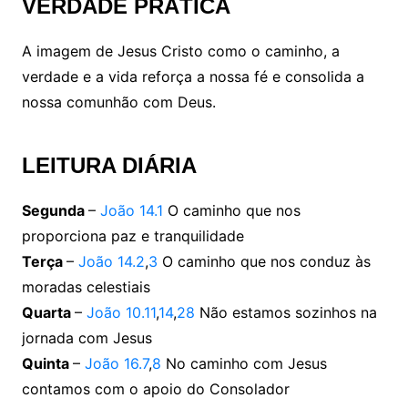
VERDADE PRÁTICA
A imagem de Jesus Cristo como o caminho, a
verdade e a vida reforça a nossa fé e consolida a
nossa comunhão com Deus.
LEITURA DIÁRIA
Segunda
–
João 14.1
O caminho que nos
proporciona paz e tranquilidade
Terça
–
João 14.2
,
3
O caminho que nos conduz às
moradas celestiais
Quarta
–
João 10.11
,
14
,
28
Não estamos sozinhos na
jornada com Jesus
Quinta
–
João 16.7
,
8
No caminho com Jesus
contamos com o apoio do Consolador