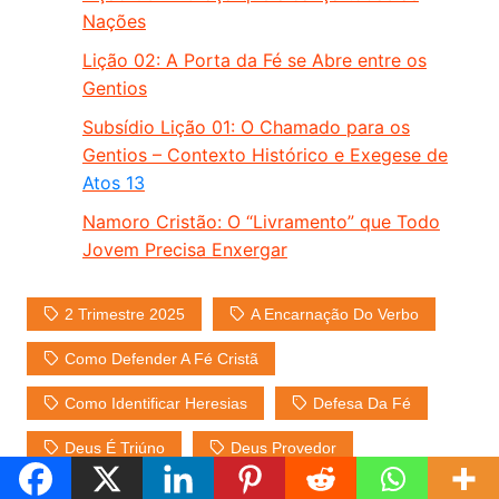
Nações
Lição 02: A Porta da Fé se Abre entre os
Gentios
Subsídio Lição 01: O Chamado para os
Gentios – Contexto Histórico e Exegese de
Atos 13
Namoro Cristão: O “Livramento” que Todo
Jovem Precisa Enxergar
2 Trimestre 2025
A Encarnação Do Verbo
Como Defender A Fé Cristã
Como Identificar Heresias
Defesa Da Fé
Deus É Triúno
Deus Provedor
Doutrina Bíblica
Ebd