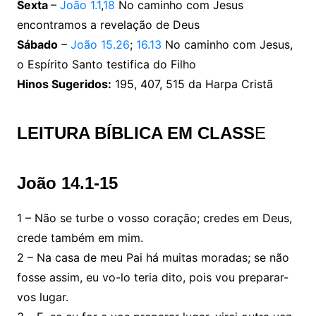
Sexta
–
João 1.1
,
18
No caminho com Jesus
encontramos a revelação de Deus
Sábado
–
João 15.26
;
16.13
No caminho com Jesus,
o Espírito Santo testifica do Filho
Hinos Sugeridos:
195, 407, 515 da Harpa Cristã
LEITURA BÍBLICA EM CLASS
E
João 14.1-15
1 – Não se turbe o vosso coração; credes em Deus,
crede também em mim.
2 – Na casa de meu Pai há muitas moradas; se não
fosse assim, eu vo-lo teria dito, pois vou preparar-
vos lugar.