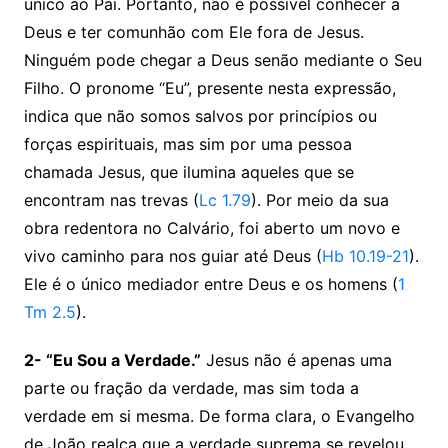
único ao Pai. Portanto, não é possível conhecer a
Deus e ter comunhão com Ele fora de Jesus.
Ninguém pode chegar a Deus senão mediante o Seu
Filho. O pronome “Eu”, presente nesta expressão,
indica que não somos salvos por princípios ou
forças espirituais, mas sim por uma pessoa
chamada Jesus, que ilumina aqueles que se
encontram nas trevas (
Lc 1.79
). Por meio da sua
obra redentora no Calvário, foi aberto um novo e
vivo caminho para nos guiar até Deus (
Hb 10.19-21
).
Ele é o único mediador entre Deus e os homens (
1
Tm 2.5
).
2- “Eu Sou a Verdade.”
Jesus não é apenas uma
parte ou fração da verdade, mas sim toda a
verdade em si mesma. De forma clara, o Evangelho
de João realça que a verdade suprema se revelou