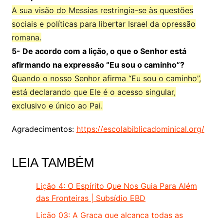
A sua visão do Messias restringia-se às questões
sociais e políticas para libertar Israel da opressão
romana.
5- De acordo com a lição, o que o Senhor está
afirmando na expressão “Eu sou o caminho”?
Quando o nosso Senhor afirma “Eu sou o caminho”,
está declarando que Ele é o acesso singular,
exclusivo e único ao Pai.
Agradecimentos:
https://escolabiblicadominical.org/
LEIA TAMBÉM
Lição 4: O Espírito Que Nos Guia Para Além
das Fronteiras | Subsídio EBD
Lição 03: A Graça que alcança todas as