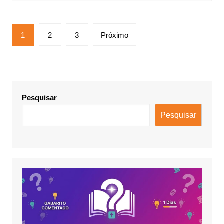
Paginação
1
2
3
Próximo
de
posts
Pesquisar
Pesquisar