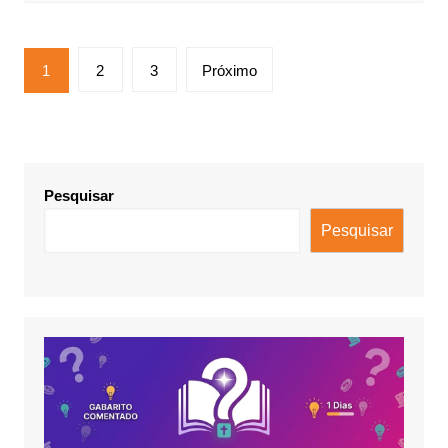
Paginação
1
2
3
Próximo
de
posts
Pesquisar
Pesquisar