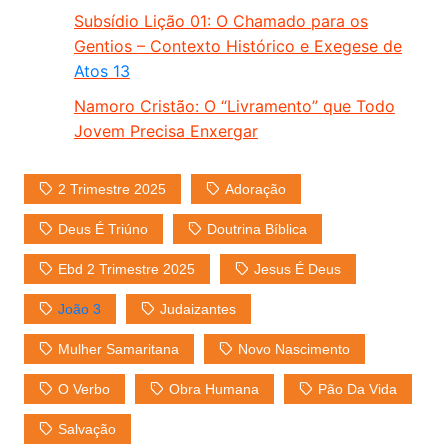
Subsídio Lição 01: O Chamado para os
Gentios – Contexto Histórico e Exegese de
Atos 13
Namoro Cristão: O “Livramento” que Todo
Jovem Precisa Enxergar
2 Trimestre 2025
Adoração
Deus É Triúno
Doutrina Bíblica
Ebd 2 Trimestre 2025
Jesus É Deus
João 3
Judaizantes
Mulher Samaritana
Novo Nascimento
O Verbo
Obra Humana
Pão Da Vida
Salvação