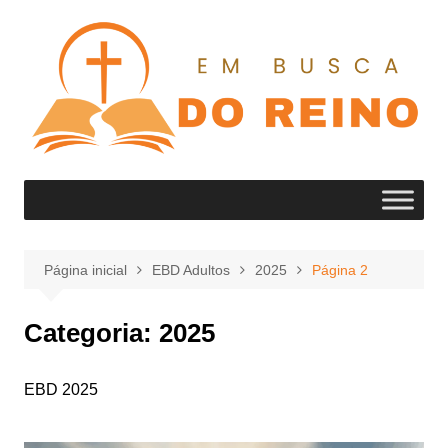
Ir
para
o
conteúdo
Página inicial
EBD Adultos
2025
Página 2
Categoria:
2025
EBD 2025