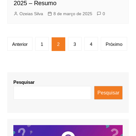
2025 – Resumo
Ozeias Silva
8 de março de 2025
0
Paginação
Anterior
1
2
3
4
Próximo
de
posts
Pesquisar
Pesquisar