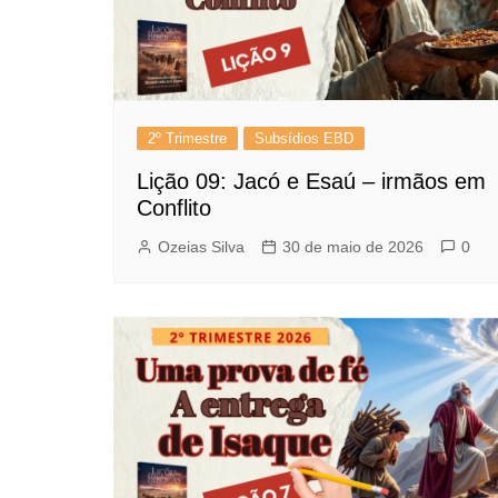
2º Trimestre
Subsídios EBD
Lição 09: Jacó e Esaú – irmãos em
Conflito
Ozeias Silva
30 de maio de 2026
0