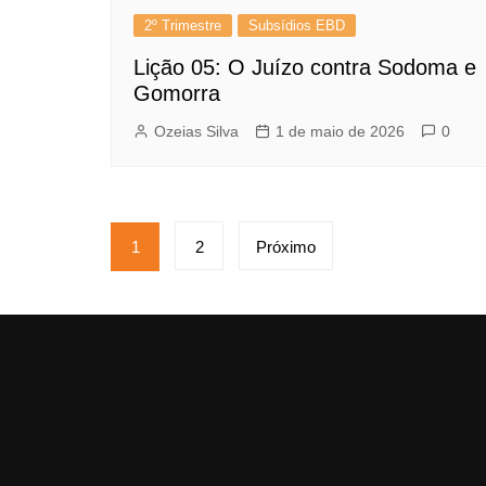
2º Trimestre
Subsídios EBD
Lição 05: O Juízo contra Sodoma e
Gomorra
Ozeias Silva
1 de maio de 2026
0
Paginação
1
2
Próximo
de
posts