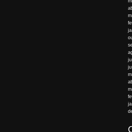
m
a
m
f
j
o
s
a
j
j
m
a
m
f
j
d