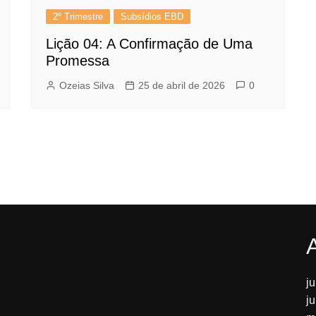
2º Trimestre
Subsídios EBD
Lição 04: A Confirmação de Uma
Promessa
Ozeias Silva
25 de abril de 2026
0
j
j