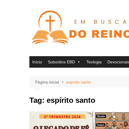
Ir
para
o
conteúdo
Início
Subsídios EBD
Teologia
Devocionai
Página inicial
espírito santo
Tag:
espírito santo