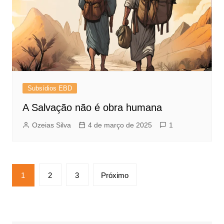
Subsídios EBD
A Salvação não é obra humana
Ozeias Silva
4 de março de 2025
1
Paginação
1
2
3
Próximo
de
posts