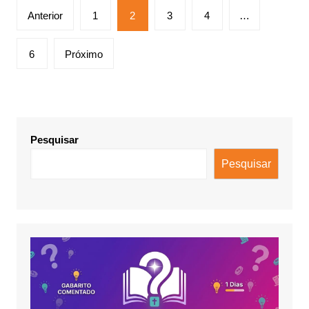
Paginação
Anterior
1
2
3
4
…
de
posts
6
Próximo
Pesquisar
Pesquisar