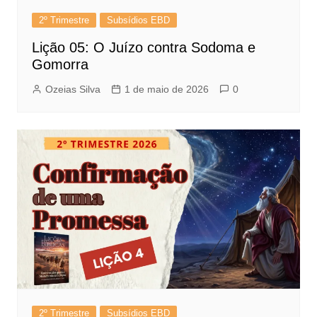
2º Trimestre
Subsídios EBD
Lição 05: O Juízo contra Sodoma e
Gomorra
Ozeias Silva
1 de maio de 2026
0
2º Trimestre
Subsídios EBD