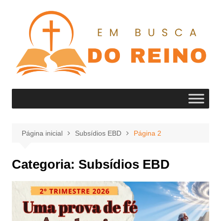
Ir
para
o
conteúdo
Página inicial
Subsídios EBD
Página 2
Categoria:
Subsídios EBD