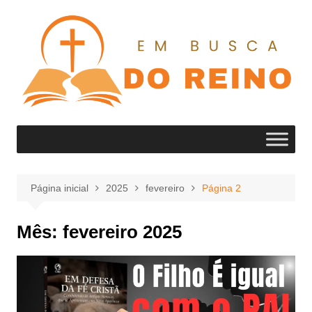
Ir
para
o
conteúdo
Página inicial
2025
fevereiro
Página 2
Mês:
fevereiro 2025