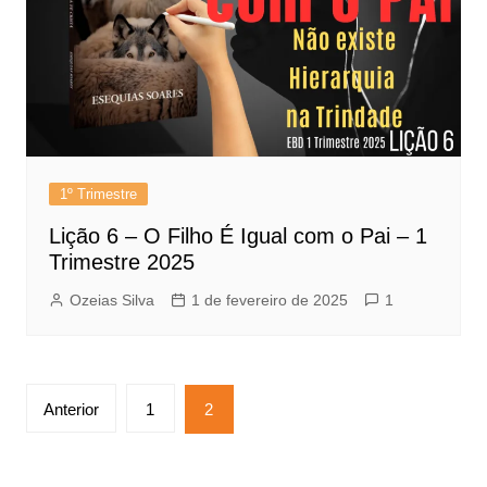
1º Trimestre
Lição 6 – O Filho É Igual com o Pai – 1
Trimestre 2025
Ozeias Silva
1 de fevereiro de 2025
1
Paginação
Anterior
1
2
de
posts